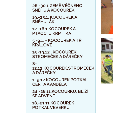
26.-30.1 ZEMĚ VĚČNÉHO
SNĚHU A KOCOUREK
19.-23.1. KOCOUREK A
SNĚHULÁK
12.-16.1.KOCOUREK A
PTÁČCI U KRMÍTKA
5.-9.1. - KOCOUREK A TŘI
KRÁLOVÉ
15.-19.12 . KOCOUREK,
STROMEČEK A DÁREČKY
8-
12.12.KOCOUREK,STROMEČEK
A DÁREČKY
1.-5.12.KOCOUREK POTKAL
ČERTA A ANDĚLA
24.-28.11.KOCOURKU, BLÍŽÍ
SE ADVENT!
18.-21.11 KOCOUREK
POTKAL VEVERKU