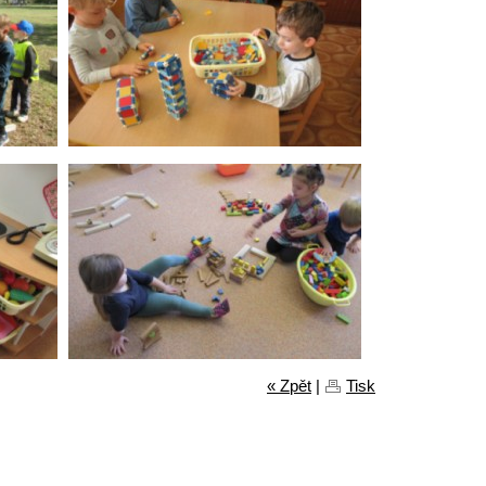
« Zpět
|
Tisk