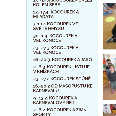
20.-24.4.KIOCOUREK UKLÍZÍ
KOLEM SEBE
12.-17,4. KOCOUREK A
MLÁĎATA
7-10.4.KOCOUREK VE
SVĚTĚ HMYZU
30.-1.4. KOCOUREK A
VELIKONOCE
23.-27.3.KOCOUREK A
VELIKONOCE
16.-20.3. KOCOUREK A JARO
2.-6.3. KOCOUREK LISTUJE
V KNÍŽKÁCH
23.-27.2.KOCOUREK STŮNĚ
16.-20.2 OD MASOPUSTU KE
KARNEVALU
9.-13.2. KOCOUREK A
KARNEVALOVÝ REJ
2.-6.2. KOCOUREK A ZIMNÍ
SPORTY