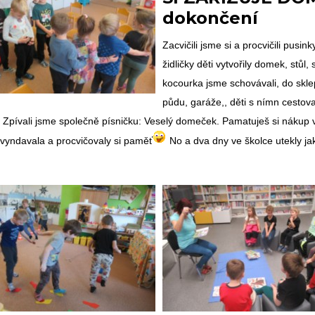
dokončení
Zacvičili jsme si a procvičili pusink
židličky děti vytvořily domek, stůl, 
kocourka jsme schovávali, do skle
půdu, garáže,, děti s nímn cestova
 Zpívali jsme společně písničku: Veselý domeček. Pamatuješ si nákup 
 vyndavala a procvičovaly si paměť
No a dva dny ve školce utekly ja