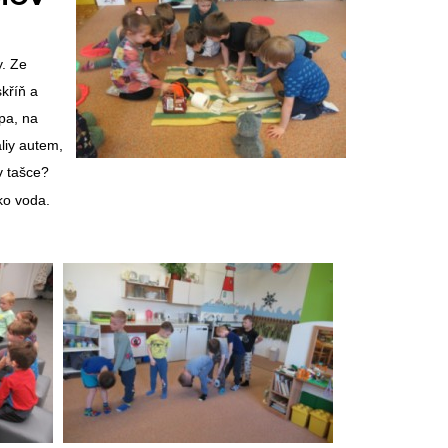
y. Ze
skříň a
pa, na
liy autem,
v tašce?
ko voda.