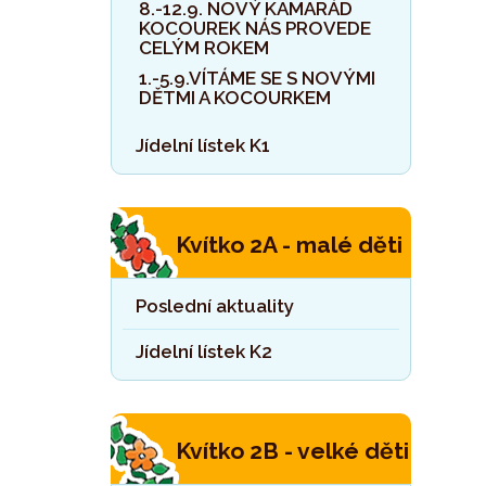
8.-12.9. NOVÝ KAMARÁD
KOCOUREK NÁS PROVEDE
CELÝM ROKEM
1.-5.9.VÍTÁME SE S NOVÝMI
DĚTMI A KOCOURKEM
Jídelní lístek K1
Kvítko 2A - malé děti
Poslední aktuality
Jídelní lístek K2
Kvítko 2B - velké děti