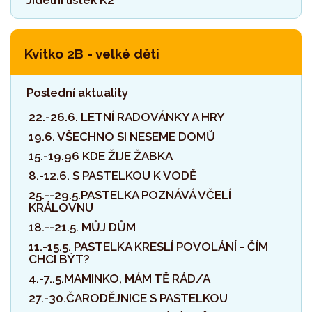
Jídelní lístek K2
Kvítko 2B - velké děti
Poslední aktuality
22.-26.6. LETNÍ RADOVÁNKY A HRY
19.6. VŠECHNO SI NESEME DOMŮ
15.-19.96 KDE ŽIJE ŽABKA
8.-12.6. S PASTELKOU K VODĚ
25.--29.5.PASTELKA POZNÁVÁ VČELÍ
KRÁLOVNU
18.--21.5. MŮJ DŮM
11.-15.5. PASTELKA KRESLÍ POVOLÁNÍ - ČÍM
CHCI BÝT?
4.-7..5.MAMINKO, MÁM TĚ RÁD/A
27.-30.ČARODĚJNICE S PASTELKOU