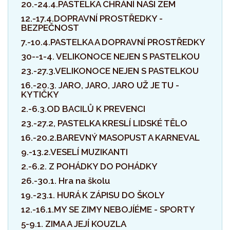
20.-24.4.PASTELKA CHRÁNÍ NAŠI ZEM
12.-17.4.DOPRAVNÍ PROSTŘEDKY -
BEZPEČNOST
7.-10.4.PASTELKA A DOPRAVNÍ PROSTŘEDKY
30--1-4. VELIKONOCE NEJEN S PASTELKOU
23.-27.3.VELIKONOCE NEJEN S PASTELKOU
16.-20.3. JARO, JARO, JARO UŽ JE TU -
KYTIČKY
2.-6.3.OD BACILŮ K PREVENCI
23.-27.2, PASTELKA KRESLÍ LIDSKÉ TĚLO
16.-20.2.BAREVNÝ MASOPUST A KARNEVAL
9.-13.2.VESELÍ MUZIKANTI
2.-6.2. Z POHÁDKY DO POHÁDKY
26.-30.1. Hra na školu
19.-23.1. HURÁ K ZÁPISU DO ŠKOLY
12.-16.1.MY SE ZIMY NEBOJÍÉME - SPORTY
5-9.1. ZIMA A JEJÍ KOUZLA