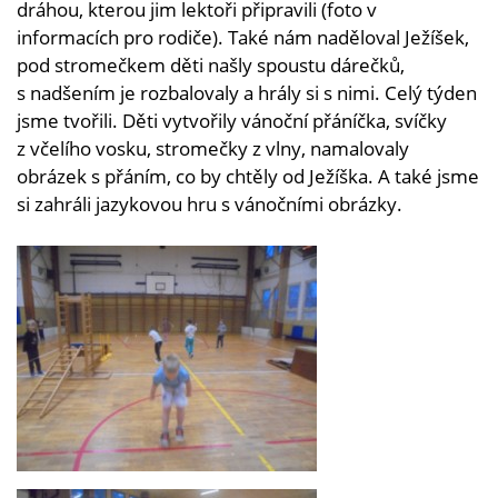
dráhou, kterou jim lektoři připravili (foto v
informacích pro rodiče). Také nám naděloval Ježíšek,
pod stromečkem děti našly spoustu dárečků,
s nadšením je rozbalovaly a hrály si s nimi. Celý týden
jsme tvořili. Děti vytvořily vánoční přáníčka, svíčky
z včelího vosku, stromečky z vlny, namalovaly
obrázek s přáním, co by chtěly od Ježíška. A také jsme
si zahráli jazykovou hru s vánočními obrázky.