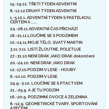
15.-19.12. TŘETÍ TÝDEN ADVENTNÍ
8.-12.12.DRUHÝ TÝDEN ADVENTNÍ
1.-5.12.1. ADVENTNÍ TÝDEN S PASTELKOU,
ČERTEM A ......
24.-28.11.ADVENTNÍ ČAS PŘICHÁZÍ
18.-21.11.LOUČÍME SE S PODZIMEM
10.-14.11.MOJE TĚLO, SVATÝ MARTIN
3.11-7.11. LISTÍ ŽLOUTNE, POLETUJE
27.-31.10.NENÍ DRAK JAKO DRAK dokončení
20.-24.10. NENÍ DRAK JAKO DRAK
12.-17.10.PODZIM V LESE - HOUBY
6.-10.10. PODZIM V LESE
29.9.-3.10. LOUČÍME SE S PTACTVEM
21,.-25.9. A JE TU PODZIM
16.-20.9. PODZIMNÍ OVOCE A ZELENINA
8.-12.9. GEOMETRICKÉ TVARY, SPORTOVÁNÍ
A PEČENÍ