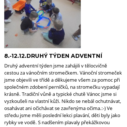
8.-12.12.DRUHÝ TÝDEN ADVENTNÍ
Druhý adventní týden jsme zahájili v tělocvičně
cestou za vánočním stromečkem. Vánoční stromeček
jsme objevili ve třídě a děkujeme všem za pomoc při
společném zdobení perníčků, na stromečku vypadají
krásně. Tradiční vůně a typické chutě Vánoc jsme si
vyzkoušeli na vlastní kůži. Nikdo se nebál ochutnávat,
osahávat ani očichávat se zavřenýma očima.:-) Ve
středu jsme měli poslední lekci plavání, děti byly jako
rybky ve vodě. S nadšením plavaly překážkovou