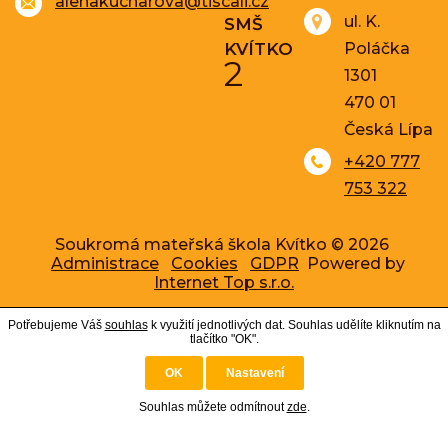
alenakucharova@tiscali.cz
ul. K.
SMŠ
KVÍTKO
Poláčka
2
1301
470 01
Česká Lípa
+420 777
753 322
Soukromá mateřská škola Kvítko © 2026
Administrace
Cookies
GDPR
Powered by
Internet Top s.r.o.
Potřebujeme Váš
souhlas
k využití jednotlivých dat. Souhlas udělíte kliknutím na
tlačítko "OK".
OK
Nastavení
Souhlas můžete odmítnout
zde
.