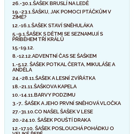
26.-30.1.ŠAŠEK BRUSLÍ NA LEDĚ
19.-23.1.ŠAŠKU, JAK POMOCI PTÁČKŮM V
ZIMĚ?
12.-16.1.ŠAŠEK STAVÍ SNĚHULÁKA
5.-9.1.ŠAŠEK S DĚTMI SE SEZNAMUJÍ S
PŘÍBĚHEM TŘÍ KRÁLŮ
15.-19.12.
8.-12.12.ADVENTNÍ ČAS SE ŠAŠKEM
1.-5.12. ŠAŠEK POTKAL ČERTA, MIKULÁŠE A
ANDĚLA
24.-28.11.ŠAŠEK A LESNÍ ZVÍŘÁTKA
18.-21.11.ŠAŠKOVA KAPELA
10.-14.11.BARVY PODZIMU
3.-7.. ŠAŠEK A JEHO PRVNÍ SNĚHOVÁ VLOČKA
27.-31.10.CO NAŠEL ŠAŠEK V LESE
20.-24.10. ŠAŠEK POUŠTÍ DRAKA
12.-17.10. ŠAŠEK POSLOUCHÁ POHÁDKU O
VELIKÉ ŘEPĚ