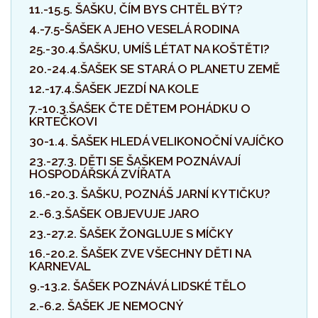
11.-15.5. ŠAŠKU, ČÍM BYS CHTĚL BÝT?
4.-7.5-ŠAŠEK A JEHO VESELÁ RODINA
25.-30.4.ŠAŠKU, UMÍŠ LÉTAT NA KOŠTĚTI?
20.-24.4.ŠAŠEK SE STARÁ O PLANETU ZEMĚ
12.-17.4.ŠAŠEK JEZDÍ NA KOLE
7.-10.3.ŠAŠEK ČTE DĚTEM POHÁDKU O
KRTEČKOVI
30-1.4. ŠAŠEK HLEDÁ VELIKONOČNÍ VAJÍČKO
23.-27.3. DĚTI SE ŠAŠKEM POZNÁVAJÍ
HOSPODÁŘSKÁ ZVÍŘATA
16.-20.3. ŠAŠKU, POZNÁŠ JARNÍ KYTIČKU?
2.-6.3.ŠAŠEK OBJEVUJE JARO
23.-27.2. ŠAŠEK ŽONGLUJE S MÍČKY
16.-20.2. ŠAŠEK ZVE VŠECHNY DĚTI NA
KARNEVAL
9.-13.2. ŠAŠEK POZNÁVÁ LIDSKÉ TĚLO
2.-6.2. ŠAŠEK JE NEMOCNÝ