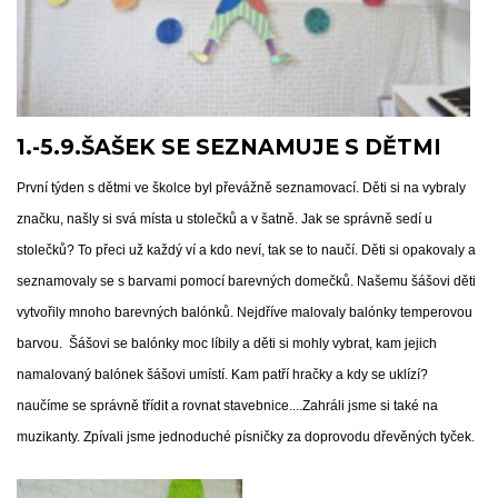
1.-5.9.ŠAŠEK SE SEZNAMUJE S DĚTMI
První týden s dětmi ve školce byl převážně seznamovací. Děti si na vybraly
značku, našly si svá místa u stolečků a v šatně. Jak se správně sedí u
stolečků? To přeci už každý ví a kdo neví, tak se to naučí. Děti si opakovaly a
seznamovaly se s barvami pomocí barevných domečků. Našemu šášovi děti
vytvořily mnoho barevných balónků. Nejdříve malovaly balónky temperovou
barvou. Šášovi se balónky moc líbily a děti si mohly vybrat, kam jejich
namalovaný balónek šášovi umístí. Kam patří hračky a kdy se uklízí?
naučíme se správně třídit a rovnat stavebnice....Zahráli jsme si také na
muzikanty. Zpívali jsme jednoduché písničky za doprovodu dřevěných tyček.