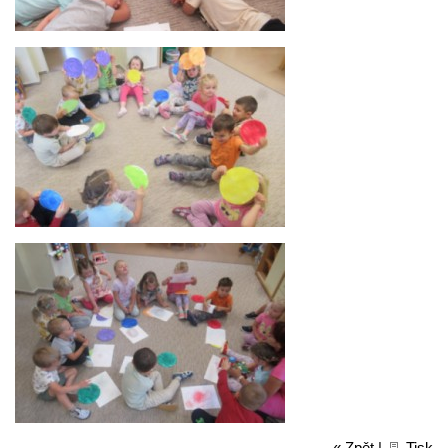
« Zpět
|
Tisk