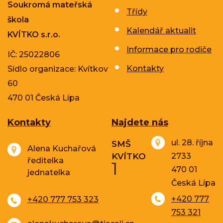
Soukromá mateřská
Třídy
škola
Kalendář aktualit
KVÍTKO s.r.o.
Informace pro rodiče
IČ: 25022806
Kontakty
Sídlo organizace: Kvítkov
60
470 01 Česká Lípa
Kontakty
Najdete nás
ul. 28. října
SMŠ
Alena Kuchařová
KVÍTKO
2733
ředitelka
1
470 01
jednatelka
Česká Lípa
+420 777
+420 777 753 323
753 321