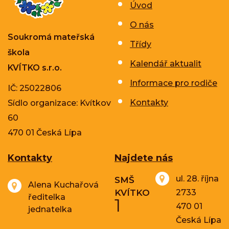
Úvod
O nás
Soukromá mateřská
Třídy
škola
Kalendář aktualit
KVÍTKO s.r.o.
Informace pro rodiče
IČ: 25022806
Kontakty
Sídlo organizace: Kvítkov
60
470 01 Česká Lípa
Kontakty
Najdete nás
ul. 28. října
SMŠ
Alena Kuchařová
KVÍTKO
2733
ředitelka
1
470 01
jednatelka
Česká Lípa