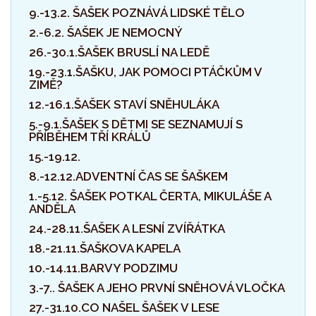
9.-13.2. ŠAŠEK POZNÁVÁ LIDSKÉ TĚLO
2.-6.2. ŠAŠEK JE NEMOCNÝ
26.-30.1.ŠAŠEK BRUSLÍ NA LEDĚ
19.-23.1.ŠAŠKU, JAK POMOCI PTÁČKŮM V
ZIMĚ?
12.-16.1.ŠAŠEK STAVÍ SNĚHULÁKA
5.-9.1.ŠAŠEK S DĚTMI SE SEZNAMUJÍ S
PŘÍBĚHEM TŘÍ KRÁLŮ
15.-19.12.
8.-12.12.ADVENTNÍ ČAS SE ŠAŠKEM
1.-5.12. ŠAŠEK POTKAL ČERTA, MIKULÁŠE A
ANDĚLA
24.-28.11.ŠAŠEK A LESNÍ ZVÍŘÁTKA
18.-21.11.ŠAŠKOVA KAPELA
10.-14.11.BARVY PODZIMU
3.-7.. ŠAŠEK A JEHO PRVNÍ SNĚHOVÁ VLOČKA
27.-31.10.CO NAŠEL ŠAŠEK V LESE