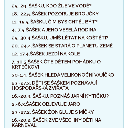
25.-29. ŠAŠKU, KDO ŽIJE VE VODĚ?
18.-22.5. ŠAŠEK POZORUJE BROUČKY
11.-15.5. ŠAŠKU, ČÍM BYS CHTĚL BÝT?
4.-7.5-ŠAŠEK A JEHO VESELÁ RODINA
25.-30.4.ŠAŠKU, UMÍŠ LÉTAT NA KOŠTĚTI?
20.-24.4.ŠAŠEK SE STARÁ O PLANETU ZEMĚ
12.-17.4.ŠAŠEK JEZDÍ NA KOLE
7.-10.3.ŠAŠEK ČTE DĚTEM POHÁDKU O
KRTEČKOVI
30-1.4. ŠAŠEK HLEDÁ VELIKONOČNÍ VAJÍČKO
23.-27.3. DĚTI SE ŠAŠKEM POZNÁVAJÍ
HOSPODÁŘSKÁ ZVÍŘATA
16.-20.3. ŠAŠKU, POZNÁŠ JARNÍ KYTIČKU?
2.-6.3.ŠAŠEK OBJEVUJE JARO
23.-27.2. ŠAŠEK ŽONGLUJE S MÍČKY
16.-20.2. ŠAŠEK ZVE VŠECHNY DĚTI NA
KARNEVAL