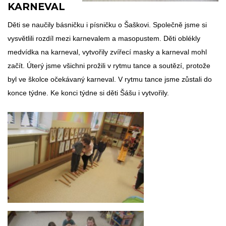
KARNEVAL
Děti se naučily básničku i písničku o Šaškovi. Společně jsme si
vysvětlili rozdíl mezi karnevalem a masopustem. Děti oblékly
medvídka na karneval, vytvořily zvířecí masky a karneval mohl
začít. Úterý jsme všichni prožili v rytmu tance a soutězí, protože
byl ve školce očekávaný karneval. V rytmu tance jsme zůstali do
konce týdne. Ke konci týdne si děti Šášu i vytvořily.