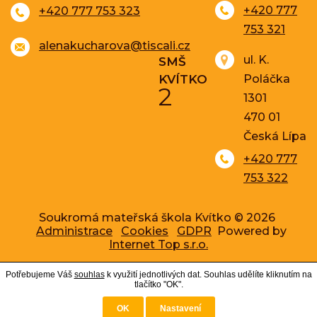
+420 777
+420 777 753 323
753 321
alenakucharova@tiscali.cz
ul. K.
SMŠ
KVÍTKO
Poláčka
2
1301
470 01
Česká Lípa
+420 777
753 322
Soukromá mateřská škola Kvítko © 2026
Administrace
Cookies
GDPR
Powered by
Internet Top s.r.o.
Potřebujeme Váš
souhlas
k využití jednotlivých dat. Souhlas udělíte kliknutím na
tlačítko "OK".
OK
Nastavení