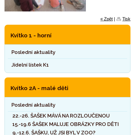
« Zpět
|
Tisk
Kvítko 1 - horní
Poslední aktuality
Jídelní lístek K1
Kvítko 2A - malé děti
Poslední aktuality
22.-26. ŠAŠEK MÁVÁ NA ROZLOUČENOU
15.-19.6 ŠAŠEK MALUJE OBRÁZKY PRO DĚTI
9.-12.6. ŠAŠKU, UŽ JSI BYL V ZOO?